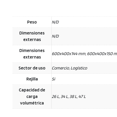
Peso
N/D
Dimensiones
N/D
externas
Dimensiones
600x400x144 mm, 600x400x150 m
externas
Sector de uso
Comercio, Logístico
Rejilla
Si
Capacidad de
carga
26 L, 34 L, 38 L, 47 L
volumétrica