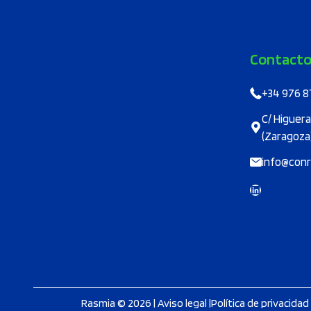
producto
Contact
+34 976 8
C/ Higuera
(Zaragoza
info@conr
LinkedIn
Rasmia © 2026 |
Aviso legal
|
Política de privacidad