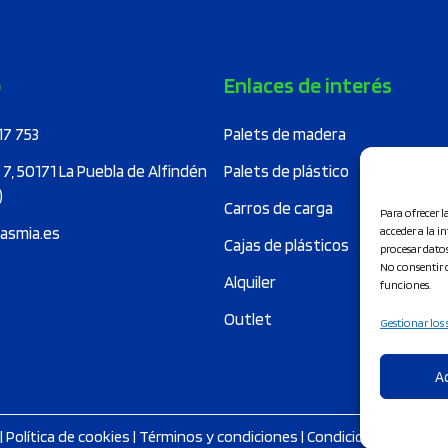
producto
o
Enlaces de interés
17 753
Palets de madera
 7, 50171 La Puebla de Alfindén
Palets de plástico
)
Carros de carga
Para ofrecer 
asmia.es
acceder a la i
Cajas de plásticos
procesar dato
No consentir o
Alquiler
funciones.
Outlet
Gestionar los 
A
|
Política de cookies
|
Términos y condiciones
|
Condiciones de entr