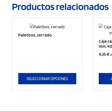
Productos relacionados
Este
producto
Paletbox, cerrado
tiene
Caja c
múltiples
mm, 40l
variantes.
9,35
€
s
Las
opciones
se
pueden
SELECCIONAR OPCIONES
elegir
en
la
página
de