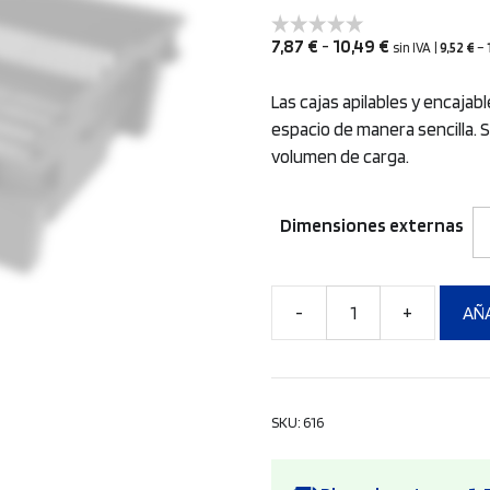
Rango
7,87
€
-
10,49
€
sin IVA
|
9,52
€
–
de
precios:
Las cajas apilables y encaja
desde
espacio de manera sencilla. S
7,87 €
volumen de carga.
hasta
10,49 €
Dimensiones externas
AÑA
Caja
gira
y
apila
SKU:
616
cantidad