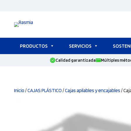
Saltar
al
contenido
PRODUCTOS
SERVICIOS
SOSTENI
Calidad garantizada
Múltiples méto
Inicio
/
CAJAS PLÁSTICO
/
Cajas apilables y encajables
/ Caja