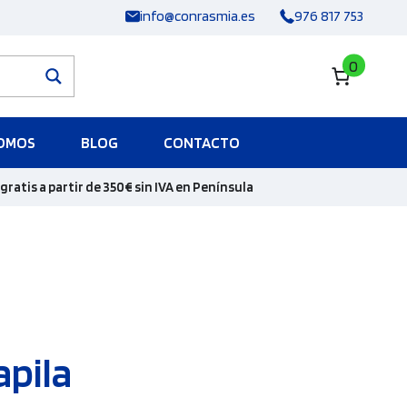
info@conrasmia.es
976 817 753
0
SOMOS
BLOG
CONTACTO
gratis a partir de 350€ sin IVA en Península
apila