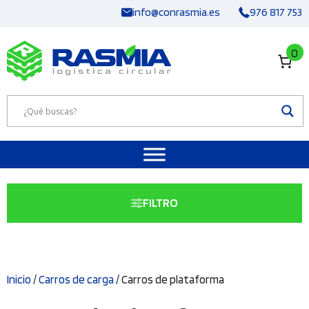
Saltar
info@conrasmia.es
976 817 753
al
contenido
0
FILTRO
Inicio
/
Carros de carga
/ Carros de plataforma