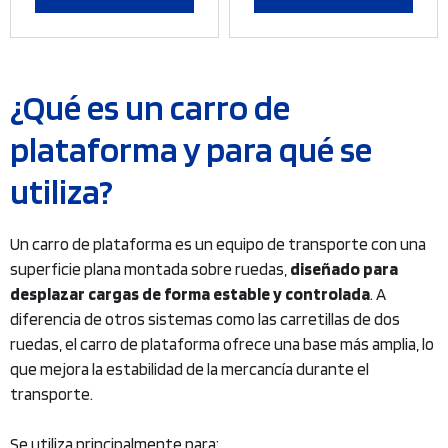
elegir
elegir
hasta
hasta
en
en
325,99 €
299,99
la
la
página
página
¿Qué es un carro de
de
de
plataforma y para qué se
producto
producto
utiliza?
Un carro de plataforma es un equipo de transporte con una
superficie plana montada sobre ruedas,
diseñado para
desplazar cargas de forma estable y controlada
. A
diferencia de otros sistemas como las carretillas de dos
ruedas, el carro de plataforma ofrece una base más amplia, lo
que mejora la estabilidad de la mercancía durante el
transporte.
Se utiliza principalmente para: