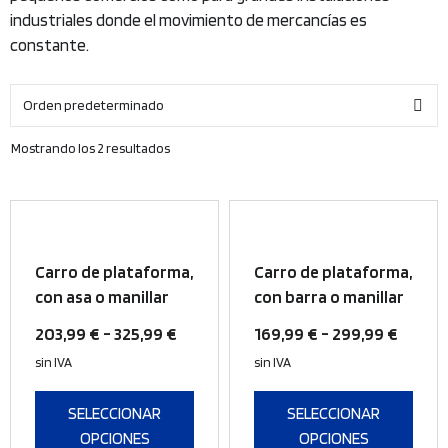
industriales donde el movimiento de mercancías es
constante.
Mostrando los 2 resultados
Este
Este
producto
producto
Carro de plataforma,
Carro de plataforma,
tiene
tiene
con asa o manillar
con barra o manillar
múltiples
múltiples
Rango
Rango
203,99
€
-
325,99
€
169,99
€
-
299,99
€
variantes.
variantes.
de
de
Las
Las
sin IVA
sin IVA
opciones
precios:
opciones
precio
se
se
SELECCIONAR
desde
SELECCIONAR
desde
pueden
pueden
OPCIONES
OPCIONES
203,99 €
169,99