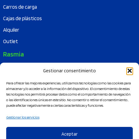
Carros de carga
Cajas de plásticos
Alquiler
Outlet
Rasmia
Quiénes somos
Gestionar consentimiento
Misión
Para ofrecer las mejores experiencias, utilizamos tecnologías como las cookies para
almacenar y/o acceder a la información del dispositivo. El consentimiento de estas
Sostenibilidad
tecnologías nos permitirá procesar datos como el comportamiento de navegación
o las identificaciones únicas en este sitio. No consentir o retirar el consentimiento,
Certificados
puede afectar negativamente a ciertas características y funciones.
Logistica circular
Gestionar los servicios
Blog
Aceptar