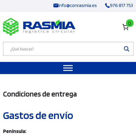
Saltar
info@conrasmia.es
976 817 753
al
contenido
0
Condiciones de entrega
Gastos de envío
Península: