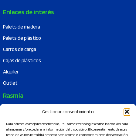
Enlaces de interés
Palets de madera
Palets de plástico
Carros de carga
Cajas de plásticos
Alquiler
Outlet
Rasmia
Quiénes somos
Gestionar consentimiento
Misión
Para ofrecer las mejores experiencias, utilizamos tecnologías como las cookies para
almacenar y/o acceder a la información del dispositivo. El consentimiento de estas
Sostenibilidad
tecnologías nos permitirá procesar datos como el comportamiento de navegación