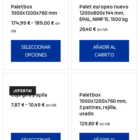
producto
Paletbox
Palet europeo nuevo
tiene
1000x1200x760 mm
1200x800x144 mm,
EPAL, NIMF15, 1500 kg
múltiples
Rango
174,99
€
-
189,00
€
sin
variantes.
26,40
€
de
sin IVA
IVA
Las
precios:
opciones
desde
SELECCIONAR
AÑADIR AL
se
174,99 €
OPCIONES
CARRITO
pueden
hasta
elegir
189,00 €
en
la
Este
página
¡OFERTA!
producto
Caja gira y apila
Paletbox
de
tiene
1000x1200x760 mm,
Rango
7,87
€
-
10,49
€
producto
sin IVA
3 patines, rejilla,
múltiples
de
usado
variantes.
precios:
Las
129,60
€
sin IVA
desde
opciones
7,87 €
se
SELECCIONAR
AÑADIR AL