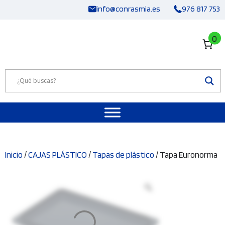
Saltar
info@conrasmia.es
976 817 753
al
contenido
0
Inicio
/
CAJAS PLÁSTICO
/
Tapas de plástico
/ Tapa Euronorma