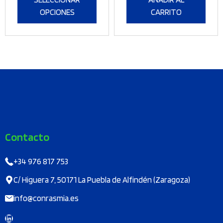
hasta
pueden
OPCIONES
CARRITO
10,49 €
elegir
en
la
página
de
producto
Contacto
+34 976 817 753
C/ Higuera 7, 50171 La Puebla de Alfindén (Zaragoza)
info@conrasmia.es
LinkedIn