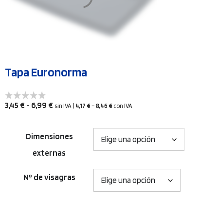
Tapa Euronorma
Rango
3,45
€
-
6,99
€
sin IVA
|
4,17
€
–
8,46
€
con IVA
de
precios:
Dimensiones
desde
externas
3,45 €
hasta
Nº de visagras
6,99 €