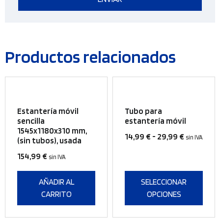
Productos relacionados
Este
producto
Estantería móvil
Tubo para
tiene
sencilla
estantería móvil
1545x1180x310 mm,
múltiples
Rango
14,99
€
-
29,99
€
sin IVA
(sin tubos), usada
variantes.
de
Las
154,99
€
sin IVA
precios:
opciones
desde
se
AÑADIR AL
SELECCIONAR
14,99 €
pueden
CARRITO
OPCIONES
hasta
elegir
29,99 €
en