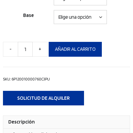
254,99 €
Base
AÑADIR AL CARRITO
Paletbox
1000x1200x760
mm,
cerrado
SKU:
6P120010000760C3PU
cantidad
SOLICITUD DE ALQUILER
Descripción