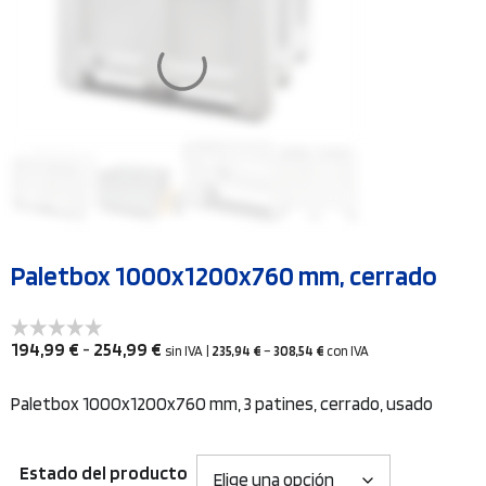
Paletbox 1000x1200x760 mm, cerrado
Rango
194,99
€
-
254,99
€
sin IVA
|
235,94
€
–
308,54
€
con IVA
de
precios:
Paletbox 1000x1200x760 mm, 3 patines, cerrado, usado
desde
194,99 €
Estado del producto
hasta