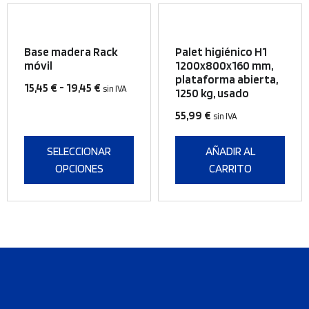
la
Este
página
producto
de
Base madera Rack
Palet higiénico H1
tiene
producto
móvil
1200x800x160 mm,
plataforma abierta,
múltiples
Rango
15,45
€
-
19,45
€
sin IVA
1250 kg, usado
variantes.
de
Las
55,99
€
sin IVA
precios:
opciones
desde
se
SELECCIONAR
AÑADIR AL
15,45 €
pueden
OPCIONES
CARRITO
hasta
elegir
19,45 €
en
la
página
de
producto