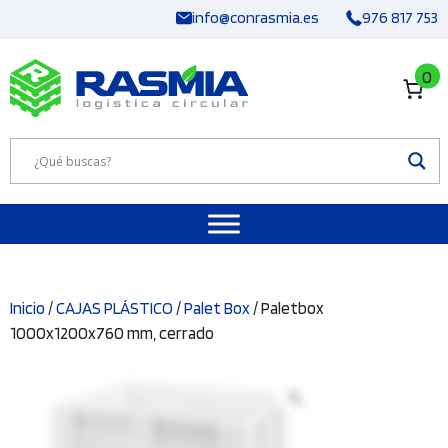
Saltar
info@conrasmia.es
976 817 753
al
contenido
0
Inicio
/
CAJAS PLÁSTICO
/
Palet Box
/ Paletbox
1000x1200x760 mm, cerrado