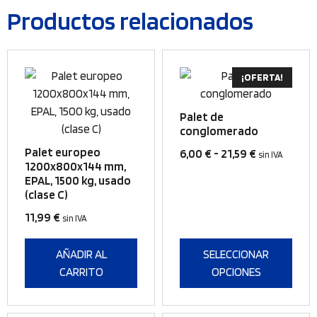
Productos relacionados
Este
¡OFERTA!
producto
tiene
Palet de
múltiples
conglomerado
variantes.
Palet europeo
Rango
6,00
€
-
21,59
€
sin IVA
Las
1200x800x144 mm,
de
EPAL, 1500 kg, usado
opciones
precios:
(clase C)
se
desde
pueden
11,99
€
sin IVA
6,00 €
elegir
hasta
en
AÑADIR AL
SELECCIONAR
21,59 €
la
CARRITO
OPCIONES
página
de