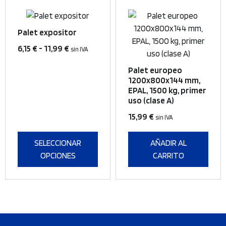
producto
Este
producto
Palet expositor
tiene
Rango
6,15
€
-
11,99
€
sin IVA
múltiples
de
variantes.
Palet europeo
precios:
Las
1200x800x144 mm,
desde
EPAL, 1500 kg, primer
opciones
6,15 €
uso (clase A)
se
hasta
pueden
15,99
€
sin IVA
11,99 €
elegir
en
SELECCIONAR
AÑADIR AL
la
OPCIONES
CARRITO
página
de
producto