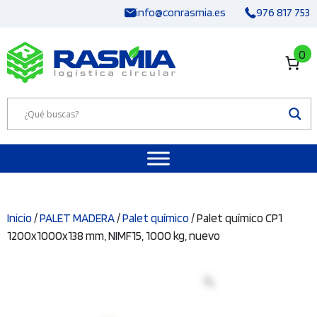
Saltar
info@conrasmia.es
976 817 753
al
contenido
0
Inicio
/
PALET MADERA
/
Palet químico
/ Palet químico CP1
1200x1000x138 mm, NIMF15, 1000 kg, nuevo