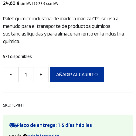
24,60
€
sin IVA
|
29,77
€
con IVA
Palet químico industrial de madera maciza CP1, se usa a
menudo para el transporte de productos químicos,
sustancias líquidas y para almacenamiento en la industria
química.
571 disponibles
AÑADIR AL CARRITO
Palet
químico
CP1
1200x1000x138
SKU:
1CP1HT
mm,
NIMF15,
1000
Plazo de entrega: 1-5 días hábiles
kg,