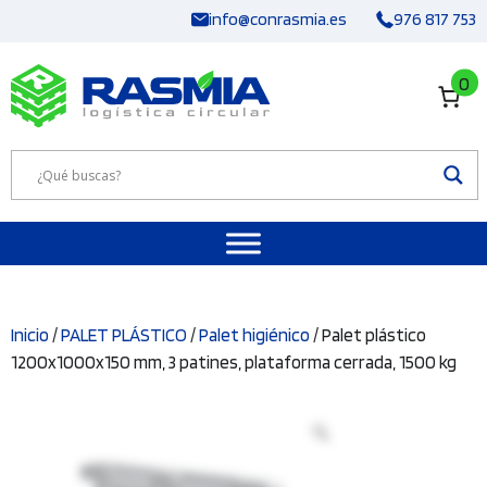
Saltar
info@conrasmia.es
976 817 753
al
contenido
0
Inicio
/
PALET PLÁSTICO
/
Palet higiénico
/ Palet plástico
1200x1000x150 mm, 3 patines, plataforma cerrada, 1500 kg