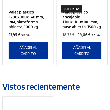
en
la
¡OFERTA!
Palet plástico
Palet plástico
página
1200x800x140 mm,
encajable
de
RIM, plataforma
1100x1100x140 mm,
producto
abierta, 1000 kg
base abierta, 1500 kg
El
El
13,45
€
18,75
€
14,06
€
sin IVA
sin IVA
precio
precio
original
actual
AÑADIR AL
AÑADIR AL
era:
es:
CARRITO
CARRITO
18,75 €.
14,06 €.
Vistos recientemente