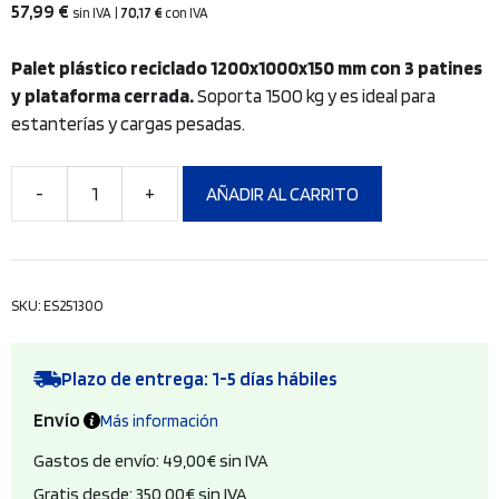
57,99
€
sin IVA
|
70,17
€
con IVA
Palet plástico reciclado 1200x1000x150 mm con 3 patines
y plataforma cerrada.
Soporta 1500 kg y es ideal para
estanterías y cargas pesadas.
AÑADIR AL CARRITO
Palet
plástico
1200x1000x150
mm,
SKU:
ES25130O
3
patines,
plataforma
Plazo de entrega: 1-5 días hábiles
cerrada,
Envío
Más información
1500
kg
Gastos de envío: 49,00€ sin IVA
cantidad
Gratis desde: 350,00€ sin IVA