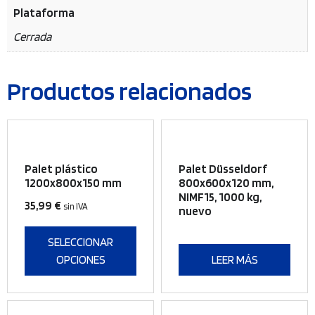
Plataforma
Cerrada
Productos relacionados
Este
producto
Palet plástico
Palet Düsseldorf
tiene
1200x800x150 mm
800x600x120 mm,
NIMF15, 1000 kg,
múltiples
35,99
€
sin IVA
nuevo
variantes.
Las
SELECCIONAR
opciones
OPCIONES
LEER MÁS
se
pueden
elegir