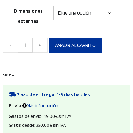
Dimensiones
externas
AÑADIR AL CARRITO
Carro
de
seguridad
metálico
SKU:
433
con
cierre
superior
Plazo de entrega: 1-5 días hábiles
cantidad
Envío
Más información
Gastos de envío: 49,00€ sin IVA
Gratis desde: 350,00€ sin IVA