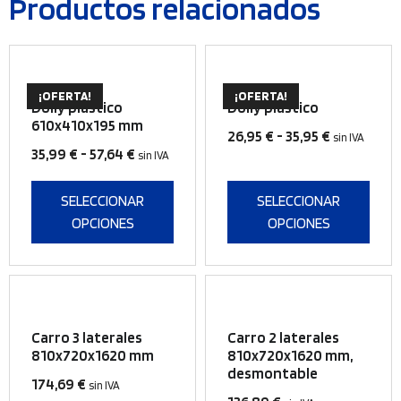
Productos relacionados
Este
Este
¡OFERTA!
¡OFERTA!
producto
producto
Dolly plástico
Dolly plástico
tiene
tiene
610x410x195 mm
Rango
26,95
€
-
35,95
€
sin IVA
múltiples
múltiples
Rango
35,99
€
-
57,64
€
sin IVA
de
variantes.
variantes.
de
precios:
Las
Las
precios:
SELECCIONAR
SELECCIONAR
desde
opciones
opciones
desde
OPCIONES
OPCIONES
26,95 €
se
se
35,99 €
hasta
pueden
pueden
hasta
35,95 €
elegir
elegir
57,64 €
en
en
la
la
Carro 3 laterales
Carro 2 laterales
página
página
810x720x1620 mm
810x720x1620 mm,
de
de
desmontable
174,69
€
sin IVA
producto
producto