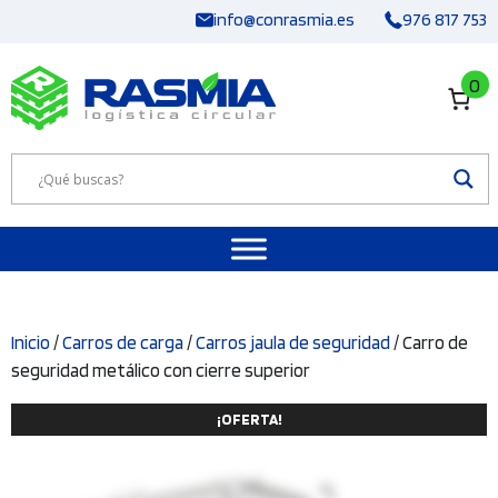
Saltar
info@conrasmia.es
976 817 753
al
contenido
0
Inicio
/
Carros de carga
/
Carros jaula de seguridad
/ Carro de
seguridad metálico con cierre superior
¡OFERTA!