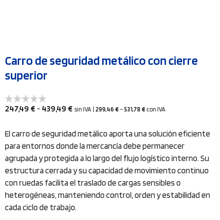
Carro de seguridad metálico con cierre
superior
Rango
247,49
€
-
439,49
€
sin IVA
|
299,46
€
–
531,78
€
con IVA
de
precios:
El carro de seguridad metálico aporta una solución eficiente
desde
para entornos donde la mercancía debe permanecer
247,49 €
agrupada y protegida a lo largo del flujo logístico interno. Su
hasta
estructura cerrada y su capacidad de movimiento continuo
439,49 €
con ruedas facilita el traslado de cargas sensibles o
heterogéneas, manteniendo control, orden y estabilidad en
cada ciclo de trabajo.