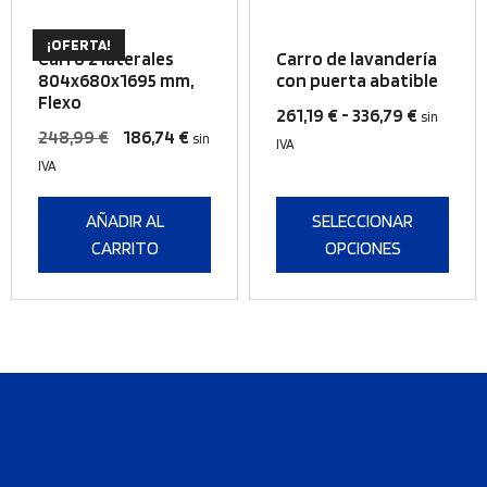
Este
¡OFERTA!
producto
Carro 2 laterales
Carro de lavandería
tiene
804x680x1695 mm,
con puerta abatible
Flexo
múltiples
Rango
261,19
€
-
336,79
€
sin
variantes.
El
El
248,99
€
186,74
€
sin
de
IVA
Las
precio
precio
IVA
precios:
opciones
original
actual
desde
se
era:
es:
AÑADIR AL
SELECCIONAR
261,19 €
pueden
248,99 €.
186,74 €.
CARRITO
OPCIONES
hasta
elegir
336,79 €
en
la
página
de
producto