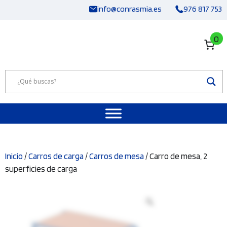
Saltar
info@conrasmia.es
976 817 753
al
contenido
0
Inicio
/
Carros de carga
/
Carros de mesa
/ Carro de mesa, 2
superficies de carga