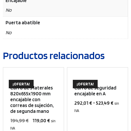
Encajable
No
Puerta abatible
No
Productos relacionados
Este
¡OFERTA!
¡OFERTA!
producto
Carro de 3 laterales
Carro de seguridad
tiene
820x655x1900 mm
encajable en A
encajable con
múltiples
Rango
292,01
€
-
523,49
€
sin
correas de sujeción,
variantes.
de
de segunda mano
IVA
Las
precios:
El
El
194,99
€
119,00
€
sin
opciones
desde
precio
precio
IVA
se