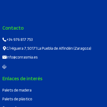
página
de
producto
Contacto
+34 976 817 753
C/ Higuera 7, 50171 La Puebla de Alfindén (Zaragoza)
info@conrasmia.es
LinkedIn
Enlaces de interés
Palets de madera
Palets de plástico