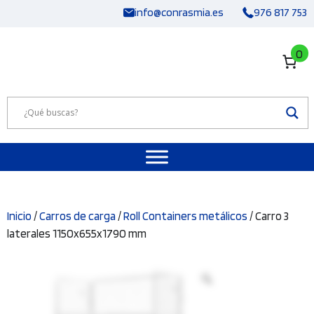
Saltar
info@conrasmia.es
976 817 753
al
contenido
0
Inicio
/
Carros de carga
/
Roll Containers metálicos
/ Carro 3
laterales 1150x655x1790 mm