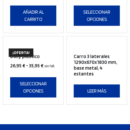
292,01 €
original
actual
pueden
hasta
era:
es:
AÑADIR AL
SELECCIONAR
elegir
523,49 €
194,99 €.
119,00 €.
CARRITO
OPCIONES
en
la
página
de
Este
producto
¡OFERTA!
producto
Dolly plástico
Carro 3 laterales
tiene
1290x670x1830 mm,
Rango
26,95
€
-
35,95
€
sin IVA
base metal, 4
múltiples
de
estantes
variantes.
precios:
Las
SELECCIONAR
desde
opciones
OPCIONES
LEER MÁS
26,95 €
se
hasta
pueden
35,95 €
elegir
en
la