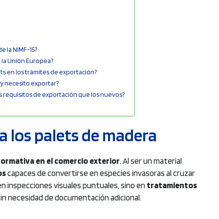
e la NIMF-15?
e la Unión Europea?
ts en los trámites de exportación?
 y necesito exportar?
s requisitos de exportación que los nuevos?
ra los palets de madera
ormativa en el comercio exterior
. Al ser un material
os
capaces de convertirse en especies invasoras al cruzar
 en inspecciones visuales puntuales, sino en
tratamientos
sin necesidad de documentación adicional.