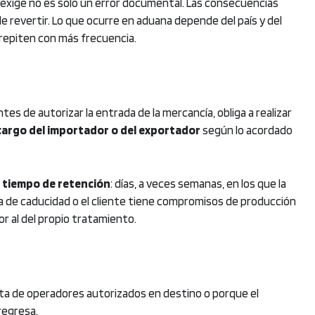
la exige no es solo un error documental. Las consecuencias
de revertir. Lo que ocurre en aduana depende del país y del
 repiten con más frecuencia.
tes de autorizar la entrada de la mercancía, obliga a realizar
 cargo del importador o del exportador
según lo acordado
l
tiempo de retención
: días, a veces semanas, en los que la
ha de caducidad o el cliente tiene compromisos de producción
r al del propio tratamiento.
alta de operadores autorizados en destino o porque el
regresa.