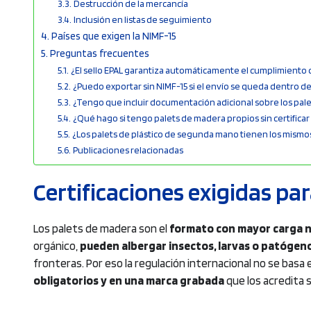
Destrucción de la mercancía
Inclusión en listas de seguimiento
Países que exigen la NIMF-15
Preguntas frecuentes
¿El sello EPAL garantiza automáticamente el cumplimiento d
¿Puedo exportar sin NIMF-15 si el envío se queda dentro d
¿Tengo que incluir documentación adicional sobre los pale
¿Qué hago si tengo palets de madera propios sin certificar
¿Los palets de plástico de segunda mano tienen los mismo
Publicaciones relacionadas
Certificaciones exigidas pa
Los palets de madera son el
formato con mayor carga n
orgánico,
pueden albergar insectos, larvas o patógen
fronteras. Por eso la regulación internacional no se basa
obligatorios y en una marca grabada
que los acredita 