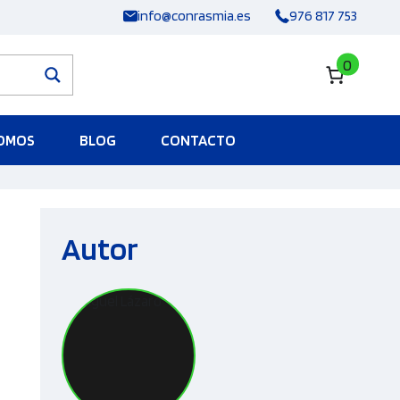
info@conrasmia.es
976 817 753
0
SOMOS
BLOG
CONTACTO
Autor