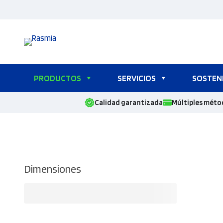
Saltar
al
contenido
PRODUCTOS
SERVICIOS
SOSTENI
Calidad garantizada
Múltiples méto
Dimensiones