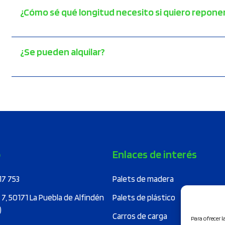
¿Cómo sé qué longitud necesito si quiero repone
¿Se pueden alquilar?
o
Enlaces de interés
17 753
Palets de madera
 7, 50171 La Puebla de Alfindén
Palets de plástico
)
Carros de carga
Para ofrecer 