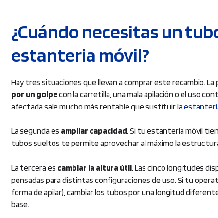
hasta
la
29,99 €
página
¿Cuándo necesitas un tub
de
producto
estanteria móvil?
Hay tres situaciones que llevan a comprar este recambio. La 
por un golpe
con la carretilla, una mala apilación o el uso c
afectada sale mucho más rentable que sustituir la
estanterí
La segunda es
ampliar capacidad
. Si tu estantería móvil t
tubos sueltos te permite aprovechar al máximo la estructura 
La tercera es
cambiar la altura útil
. Las cinco longitudes di
pensadas para distintas configuraciones de uso. Si tu operat
forma de apilar), cambiar los tubos por una longitud diferent
base.