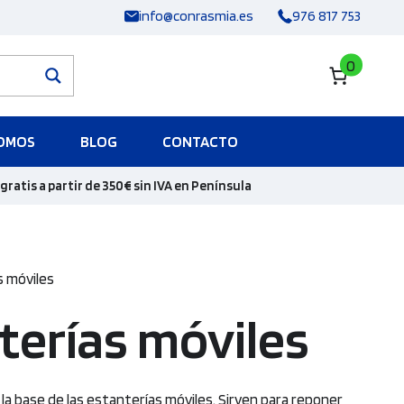
info@conrasmia.es
976 817 753
0
SOMOS
BLOG
CONTACTO
gratis a partir de 350€ sin IVA en Península
s móviles
terías móviles
a base de las estanterías móviles. Sirven para reponer