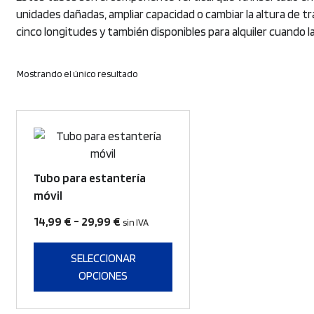
unidades dañadas, ampliar capacidad o cambiar la altura de t
cinco longitudes y también disponibles para alquiler cuando l
Mostrando el único resultado
Este
producto
tiene
Tubo para estantería
múltiples
móvil
variantes.
Rango
14,99
€
-
29,99
€
Las
sin IVA
de
opciones
se
SELECCIONAR
precios:
pueden
OPCIONES
desde
elegir
14,99 €
en