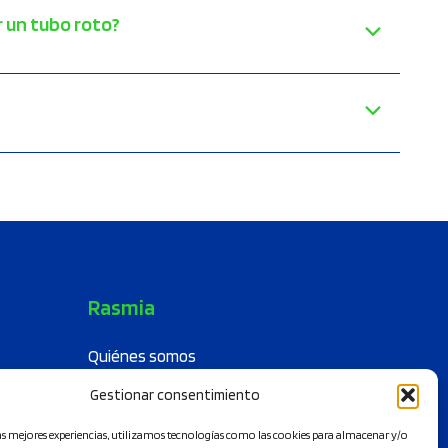
r un tubo roto?
Rasmia
Quiénes somos
Misión
Gestionar consentimiento
Sostenibilidad
las mejores experiencias, utilizamos tecnologías como las cookies para almacenar y/o